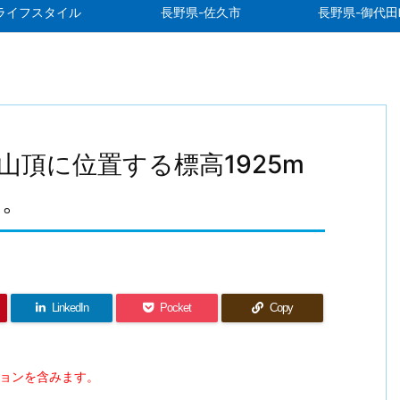
ライフスタイル
長野県-佐久市
長野県-御代田
頂に位置する標高1925m
た。
LinkedIn
Pocket
Copy
ションを含みます。