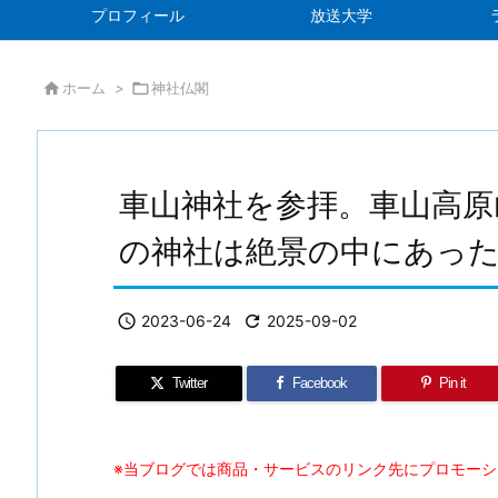
プロフィール
放送大学

ホーム
>

神社仏閣
車山神社を参拝。車山高原山
の神社は絶景の中にあっ

2023-06-24

2025-09-02
Twitter
Facebook
Pin it
※当ブログでは商品・サービスのリンク先にプロモー