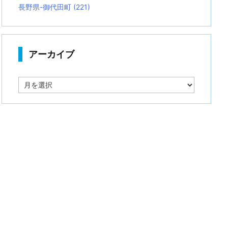
長野県-御代田町
(221)
アーカイブ
ア
ー
カ
イ
ブ