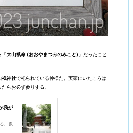
る「
大山祇命 (おおやまつみのみこと)
」だったこと
山祇神社
で祀られている神様だ。実家にいたころは
ったらお必ず参りする。
が我が
る。 数