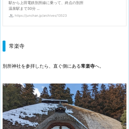
駅から上田電鉄別所線に乗って、終点の別所
温泉駅まで30分 ...
https://junchan.jp/archives/13523
常楽寺
別所神社を参拝したら、直ぐ側にある
常楽寺
へ。