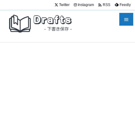

Twitter
Instagram
Feedly
RSS


メニュ

サイド

前へ

次へ

検索