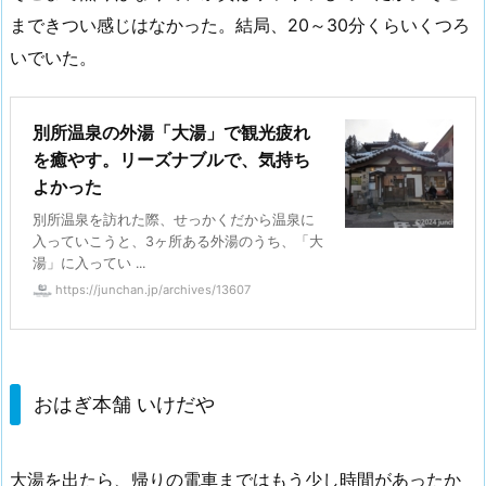
まできつい感じはなかった。結局、20～30分くらいくつろ
いでいた。
別所温泉の外湯「大湯」で観光疲れ
を癒やす。リーズナブルで、気持ち
よかった
別所温泉を訪れた際、せっかくだから温泉に
入っていこうと、3ヶ所ある外湯のうち、「大
湯」に入ってい ...
https://junchan.jp/archives/13607
おはぎ本舗 いけだや
大湯を出たら、帰りの電車まではもう少し時間があったか