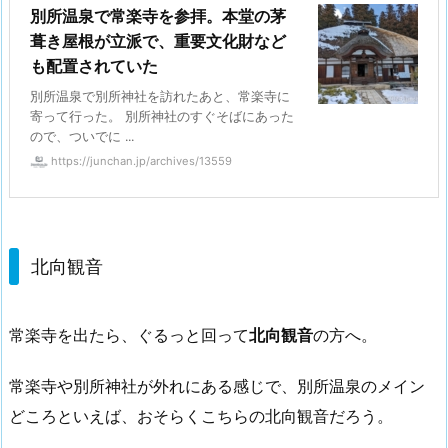
別所温泉で常楽寺を参拝。本堂の茅
葺き屋根が立派で、重要文化財など
も配置されていた
別所温泉で別所神社を訪れたあと、常楽寺に
寄って行った。 別所神社のすぐそばにあった
ので、ついでに ...
https://junchan.jp/archives/13559
北向観音
常楽寺を出たら、ぐるっと回って
北向観音
の方へ。
常楽寺や別所神社が外れにある感じで、別所温泉のメイン
どころといえば、おそらくこちらの北向観音だろう。