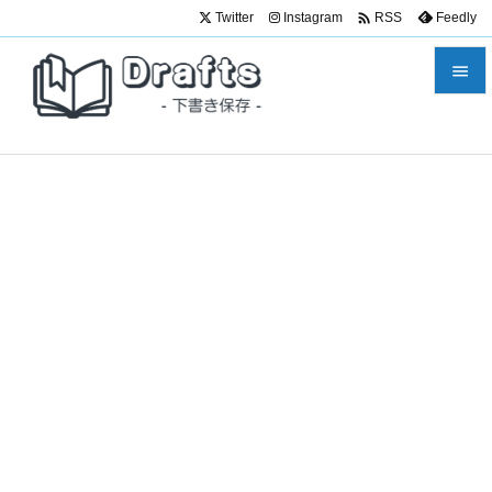

Twitter
Instagram
Feedly
RSS


メニュ

サイド

前へ

次へ

検索