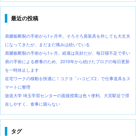
最近の投稿
肩腱板断裂の手術から1ヶ月半。そろそろ肩装具を外しても大丈夫
になってきたが、まだまだ痛みは続いている
肩腱板断裂の手術から1ヶ月。経過は良好だが、毎日寝不足で辛い
肩の手術による療養のため、2019年から続けたブログの毎日更新
を一時休止します
在宅ワークの移動を快適に！コクヨ「ハコビズ2」で仕事道具をス
マートに整理
放送大学 埼玉学習センターの面接授業は色々便利。大宮駅近で滞
在しやすく、食事に困らない
タグ