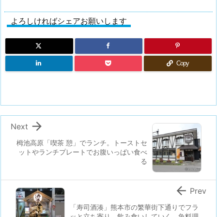
よろしければシェアお願いします
Copy

Next
栂池高原「喫茶 憩」でランチ。トーストセ
ットやランチプレートでお腹いっぱい食べ
る

Prev
「寿司酒湊」熊本市の繁華街下通りでフラ
ッと立ち寄り、飲み食いしていく。魚料理