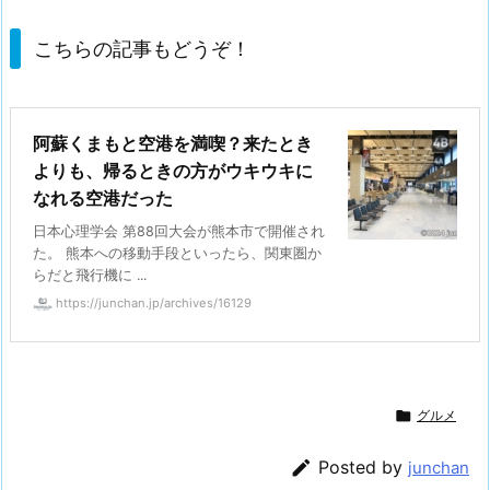
こちらの記事もどうぞ！
阿蘇くまもと空港を満喫？来たとき
よりも、帰るときの方がウキウキに
なれる空港だった
日本心理学会 第88回大会が熊本市で開催され
た。 熊本への移動手段といったら、関東圏か
らだと飛行機に ...
https://junchan.jp/archives/16129

グルメ

Posted by
junchan