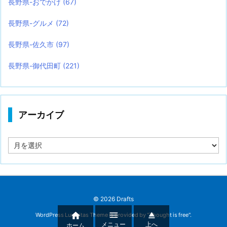
長野県-おでかけ
(67)
長野県-グルメ
(72)
長野県-佐久市
(97)
長野県-御代田町
(221)
アーカイブ
ア
ー
カ
イ
ブ
©
2026
Drafts



WordPress Luxeritas Theme is provided by "
Thought is free
".
メニュー
上へ
ホーム