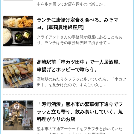
中を歩き回ってお店を探すのは楽しか ...
ランチに唐揚げ定食を食べる。みそマ
ヨ。[軍鶏農場銀座店]
クライアントさんの事務所が銀座にあることもあ
り、ランチはその事務所界隈で済ませて ...
高崎駅前「串カツ田中」で一人居酒屋。
串揚げとホッピーで喰らう。
高崎駅のあたりをフラッと歩いていたら、「串カツ
田中」を見かけたので、すんごい久し ...
「寿司酒湊」熊本市の繁華街下通りでフ
ラッと立ち寄り、飲み食いしていく。魚
料理がウリのお店
熊本市の下通アーケードをフラフラと歩いていた