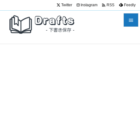

Twitter
Instagram
Feedly
RSS


メニュ

サイド

前へ

次へ

検索