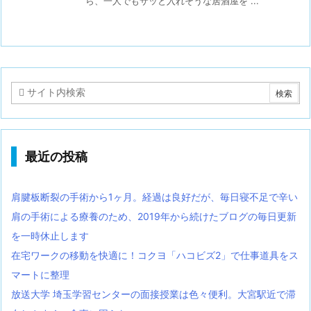
ら、一人でもサッと入れそうな居酒屋を ...
最近の投稿
肩腱板断裂の手術から1ヶ月。経過は良好だが、毎日寝不足で辛い
肩の手術による療養のため、2019年から続けたブログの毎日更新
を一時休止します
在宅ワークの移動を快適に！コクヨ「ハコビズ2」で仕事道具をス
マートに整理
放送大学 埼玉学習センターの面接授業は色々便利。大宮駅近で滞