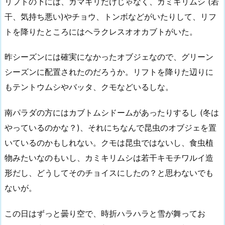
リフトの下には、カマキリだけじゃなく、カミキリムシ (若
干、気持ち悪い)やチョウ、トンボなどがいたりして、リフ
トを降りたところにはヘラクレスオオカブトがいた。
昨シーズンには確実になかったオブジェなので、グリーン
シーズンに配置されたのだろうか。リフトを降りた辺りに
もテントウムシやバッタ、クモなどいるしな。
南パラダの方にはカブトムシドームがあったりするし (冬は
やっているのかな？)、それにちなんで昆虫のオブジェを置
いているのかもしれない。クモは昆虫ではないし、食虫植
物みたいなのもいし、カミキリムシは若干キモチワルイ造
形だし、どうしてそのチョイスにしたの？と思わないでも
ないが。
この日はずっと曇り空で、時折ハラハラと雪が舞ってお