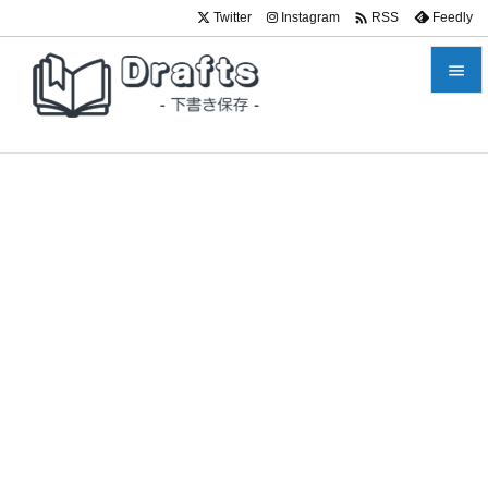

Twitter
Instagram
Feedly
RSS


メニュ

サイド

前へ

次へ

検索