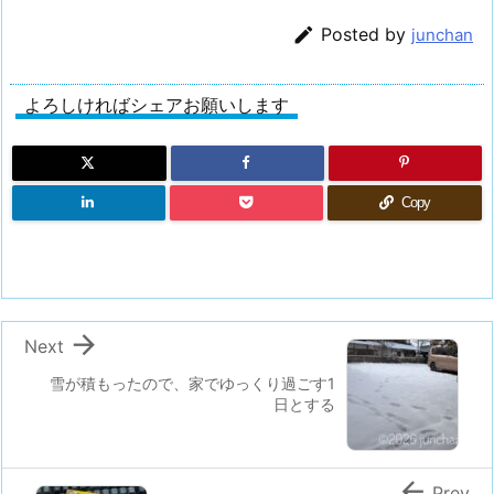

Posted by
junchan
よろしければシェアお願いします
Copy

Next
雪が積もったので、家でゆっくり過ごす1
日とする

Prev