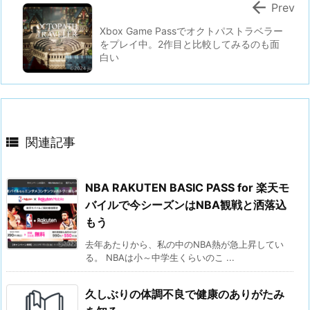

Prev
Xbox Game Passでオクトパストラベラー
をプレイ中。2作目と比較してみるのも面
白い

関連記事
NBA RAKUTEN BASIC PASS for 楽天モ
バイルで今シーズンはNBA観戦と洒落込
もう
去年あたりから、私の中のNBA熱が急上昇してい
る。 NBAは小～中学生くらいのこ ...
久しぶりの体調不良で健康のありがたみ