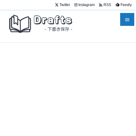

Twitter
Instagram
Feedly
RSS


メニュ

サイド

前へ

次へ

検索