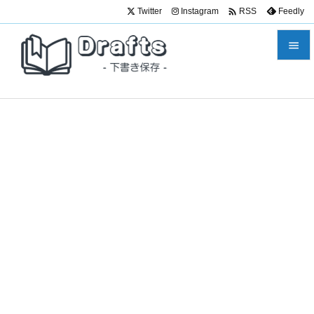

Twitter
Instagram
Feedly
RSS


メニュ

サイド

前へ

次へ

検索