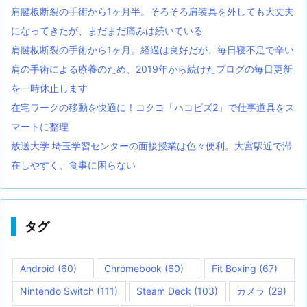
肩腱板断裂の手術から1ヶ月半。そろそろ肩装具を外しても大丈夫
になってきたが、まだまだ痛みは続いている
肩腱板断裂の手術から1ヶ月。経過は良好だが、毎日寝不足で辛い
肩の手術による療養のため、2019年から続けたブログの毎日更新
を一時休止します
在宅ワークの移動を快適に！コクヨ「ハコビズ2」で仕事道具をス
マートに整理
放送大学 埼玉学習センターの面接授業は色々便利。大宮駅近で滞
在しやすく、食事に困らない
タグ
Android
(60)
Chromebook
(60)
Fit Boxing
(67)
Nintendo Switch
(111)
Steam Deck
(103)
カメラ
(29)