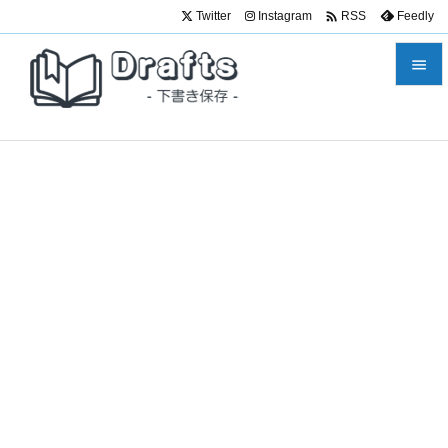

Twitter
Instagram
Feedly
RSS


メニュ

サイド

前へ

次へ

検索