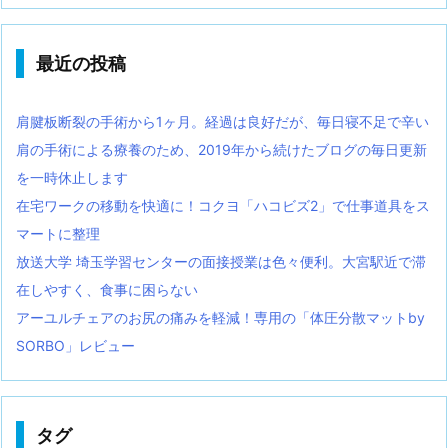
最近の投稿
肩腱板断裂の手術から1ヶ月。経過は良好だが、毎日寝不足で辛い
肩の手術による療養のため、2019年から続けたブログの毎日更新
を一時休止します
在宅ワークの移動を快適に！コクヨ「ハコビズ2」で仕事道具をス
マートに整理
放送大学 埼玉学習センターの面接授業は色々便利。大宮駅近で滞
在しやすく、食事に困らない
アーユルチェアのお尻の痛みを軽減！専用の「体圧分散マットby
SORBO」レビュー
タグ