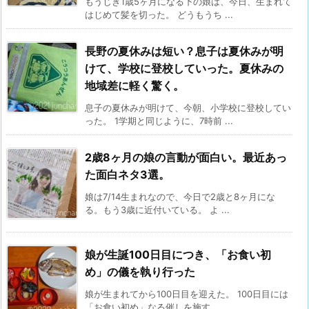
もうじき1歳5ヶ月になる下の娘は、今日、生まれて
はじめて髪を切った。 どうもうち ...
長野の夏休みは短い？息子は夏休みが明
けて、学校に登校していった。夏休みの
地域差に軽く驚く。
息子の夏休みが明けて、今朝、小学校に登校してい
った。 1学期と同じように、7時前 ...
2歳8ヶ月の娘の言動が面白い。最近あっ
た面白ネタ3選。
娘は7/14生まれなので、今日で2歳と8ヶ月にな
る。もう3歳に近付いている。 よ ...
娘が生誕100日目につき、「お食い初
め」の儀を執り行った
娘が生まれてから100日目を迎えた。 100日目には
「お食い初め」なる催しを施す ...