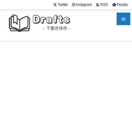

Twitter
Instagram
Feedly
RSS


メニュ

サイド

前へ

次へ

検索