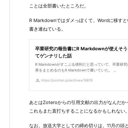
ことは全部書いたところだ。
R Markdownではダメっぽくて、Wordに移
書き連ねている。
卒業研究の報告書にR Markdownが使えそ
てゲンナリした話
R Markdownがすこぶる便利だと思っていて、卒業研
果をまとめるのもR Markdownで書いていた。 ...
https://junchan.jp/archives/19876
あとはZoteroからの引用文献の出力がなんだ
これもまた直打ちすることになるかもしれない
なお、放送大学としての締め切りは、11月の頭