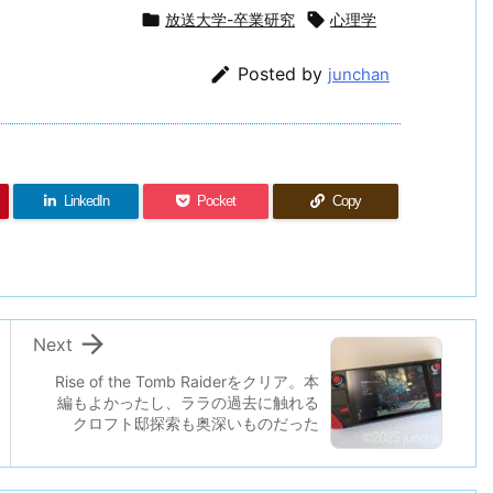

放送大学-卒業研究

心理学

Posted by
junchan
LinkedIn
Pocket
Copy

Next
Rise of the Tomb Raiderをクリア。本
編もよかったし、ララの過去に触れる
クロフト邸探索も奥深いものだった