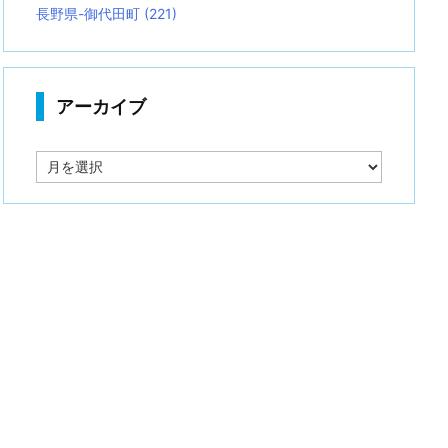
長野県-御代田町
(221)
アーカイブ
ア
ー
カ
イ
ブ