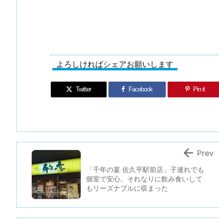
よろしければシェアお願いします
Twitter
Facebook
Pin it

Prev
「千年の宴 佐久平駅前店」子連れでも
個室で安心。それなりに飲み食いして
もリーズナブルに収まった