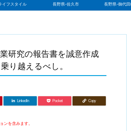
ライフスタイル
長野県-佐久市
長野県-御代田
業研究の報告書を誠意作成
を乗り越えるべし。
LinkedIn
Pocket
Copy
ションを含みます。