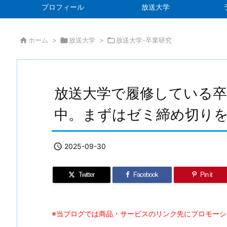
プロフィール
放送大学

ホーム
>

放送大学
>

放送大学-卒業研究
放送大学で履修している卒
中。まずはゼミ締め切り

2025-09-30
Twitter
Facebook
Pin it
※当ブログでは商品・サービスのリンク先にプロモー