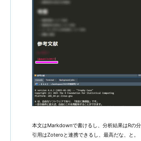
本文はMarkdownで書けるし、分析結果はR
引用はZoteroと連携できるし、最高だな、と。