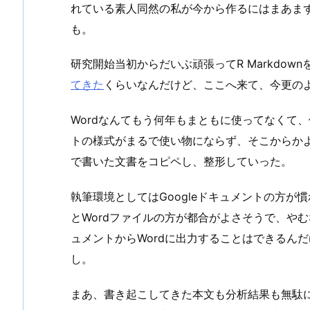
れている素人同然の私が今から作るにはまあま
も。
研究開始当初からだいぶ頑張ってR Markdow
てきた
くらいなんだけど、ここへ来て、今更のよ
Wordなんてもう何年もまともに使ってなくて
トの様式がまるで使い物にならず、そこからかよ！
で書いた文書をコピペし、整形していった。
執筆環境としてはGoogleドキュメントの方
とWordファイルの方が都合がよさそうで、やむな
ュメントからWordに出力することはできるん
し。
まあ、書き起こしてきた本文も分析結果も無駄に