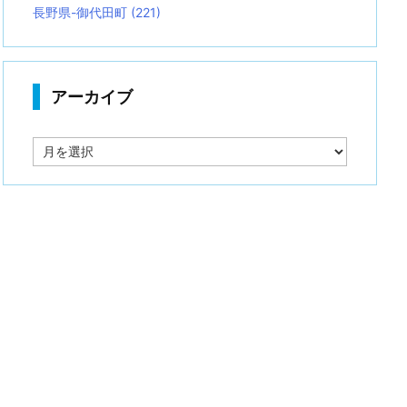
長野県-御代田町
(221)
アーカイブ
ア
ー
カ
イ
ブ