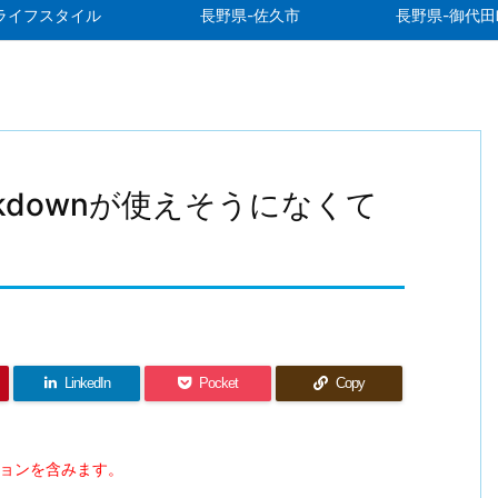
ライフスタイル
長野県-佐久市
長野県-御代田
kdownが使えそうになくて
LinkedIn
Pocket
Copy
ションを含みます。