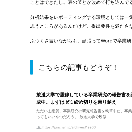
ことはできたし。表の値とか改めて打ち込んで
分析結果をレポーティングする環境としては一
思うところがあるんだけど、提出要件を満たさ
ぶつくさ言いながらも、頑張ってWordで卒業
こちらの記事もどうぞ！
放送大学で履修している卒業研究の報告書を
成中。まずはゼミ締め切りを乗り越え
ただいま絶賛、卒業研究の研究報告書を執筆中だ。卒業
ってもいいやつだろう。 放送大学で履修 ...
https://junchan.jp/archives/19906