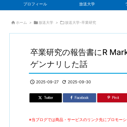
プロフィール
放送大学

ホーム
>

放送大学
>

放送大学-卒業研究
卒業研究の報告書にR Mar
ゲンナリした話

2025-09-27

2025-09-30
Twitter
Facebook
Pin it
※当ブログでは商品・サービスのリンク先にプロモー