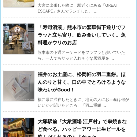
大宮に出張した際に、駅近くにある「GREAT
ESCAPE」さんでランチした。 ...
「寿司酒湊」熊本市の繁華街下通りでフ
ラッと立ち寄り、飲み食いしていく。魚
料理がウリのお店
熊本市の下通アーケードをフラフラと歩いていた
ら、一人でもサッと入れそうな居酒屋を ...
福井のお土産に、松岡軒の羽二重餅。ほ
んのりと甘く、口の中でとろけるような
味わいがGood！
福井県に滞在したときに、地元の人にお土産は何が
いいかと聞いたところ、「羽二重餅 ...
大塚駅前「大衆酒場 江戸村」で串焼きな
ど食べる。ハッピーアワーに生ビールを
飲んだくれるのもよかった