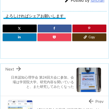

Posted by
junchan
よろしければシェアお願いします
Copy

Next
日本認知心理学会 第24回大会に参加。会
場は学習院大学。研究内容を聞いている
と、また研究してみたくなった

Prev