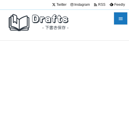

Twitter
Instagram
Feedly
RSS


メニュ

サイド

前へ

次へ

検索