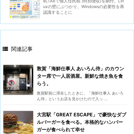
eLTAXで個人住民税 (特別徴収)を納付。Lin
uxの壁にぶつかり、Windowsの必要性を再
認識することに

関連記事
敦賀「海鮮仕事人 あいろん侍」のカウン
ター席で一人居酒屋。新鮮な焼き魚を食
らう。
敦賀駅前に滞在したときに、「海鮮仕事人 あいろ
ん侍」というお店を見かけたので入っ ...
大宮駅「GREAT ESCAPE」で豪快なダブ
ルバーガーを食べる。本格的なハンバー
ガーが食べられて幸せ