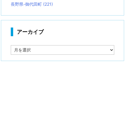
長野県-御代田町
(221)
アーカイブ
ア
ー
カ
イ
ブ