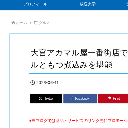
プロフィール
放送大学

ホーム
>

グルメ
大宮アカマル屋一番街店で
ルともつ煮込みを堪能

2026-06-11
Twitter
Facebook
Pin it
※当ブログでは商品・サービスのリンク先にプロモー