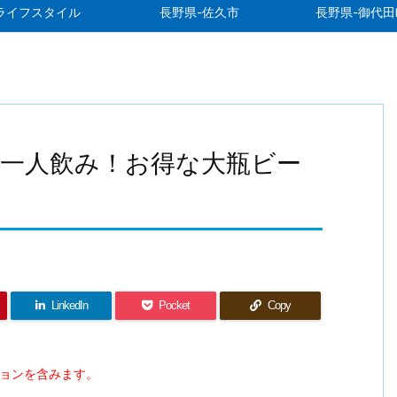
ライフスタイル
長野県-佐久市
長野県-御代田
一人飲み！お得な大瓶ビー
LinkedIn
Pocket
Copy
ションを含みます。