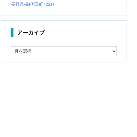
長野県-御代田町
(221)
アーカイブ
ア
ー
カ
イ
ブ