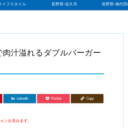
ライフスタイル
長野県-佐久市
長野県-御代田
E」で肉汁溢れるダブルバーガー
LinkedIn
Pocket
Copy
ションを含みます。