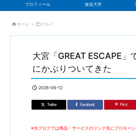
プロフィール
放送大学

ホーム
>

グルメ
大宮「GREAT ESCAP
にかぶりついてきた

2026-06-12
Twitter
Facebook
Pin it
※当ブログでは商品・サービスのリンク先にプロモー