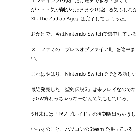
エンディングの後にだけ選択できる「強くてニ
が・・・気が削がれたままやり続ける気もしなかったの
XII: The Zodiac Age」は完了してしまった。
おかげで、今はNintendo Switchで熱中して
スーファミの「ブレスオブファイアII」を途中
い。
これはやはり、Nintendo Switchででき
最近発売した「聖剣伝説3」は未プレイなので
らGW終わっちゃうなーなんて気もしている。
5月末には「ゼノブレイド」の復刻版出ちゃう
いっそのこと、パソコンのSteamで持っている「Fin