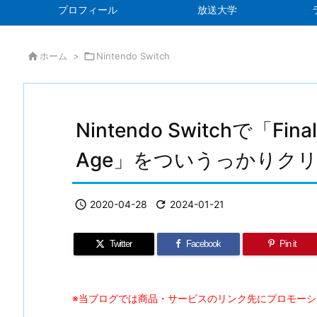
プロフィール
放送大学

ホーム
>

Nintendo Switch
Nintendo Switchで「Final 
Age」をついうっかりク

2020-04-28

2024-01-21
Twitter
Facebook
Pin it
※当ブログでは商品・サービスのリンク先にプロモー