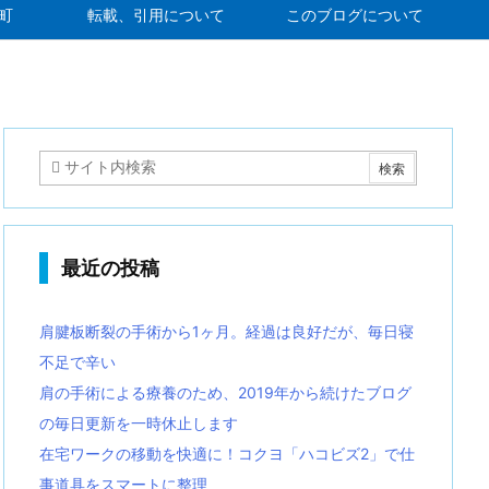
町
転載、引用について
このブログについて
最近の投稿
肩腱板断裂の手術から1ヶ月。経過は良好だが、毎日寝
不足で辛い
肩の手術による療養のため、2019年から続けたブログ
の毎日更新を一時休止します
在宅ワークの移動を快適に！コクヨ「ハコビズ2」で仕
事道具をスマートに整理