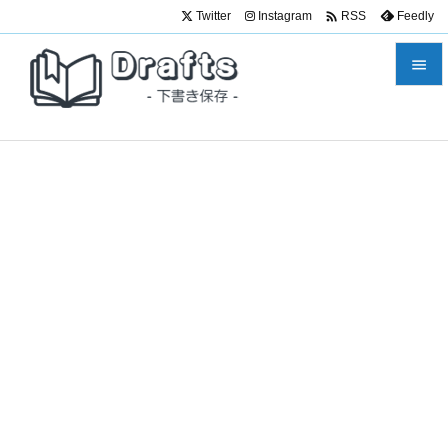

Twitter
Instagram
Feedly
RSS


メニュ

サイド

前へ

次へ

検索