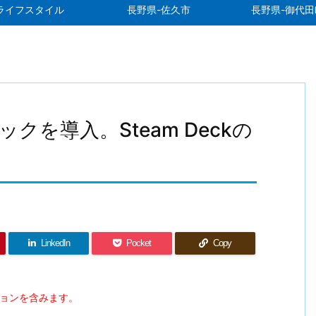
ライフスタイル
長野県-佐久市
長野県-御代田
用ドックを導入。Steam Deckの
LinkedIn
Pocket
Copy
ションを含みます。