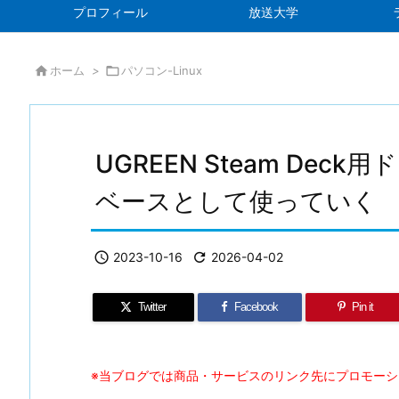
プロフィール
放送大学

ホーム
>

パソコン-Linux
UGREEN Steam Deck
ベースとして使っていく

2023-10-16

2026-04-02
Twitter
Facebook
Pin it
※当ブログでは商品・サービスのリンク先にプロモー