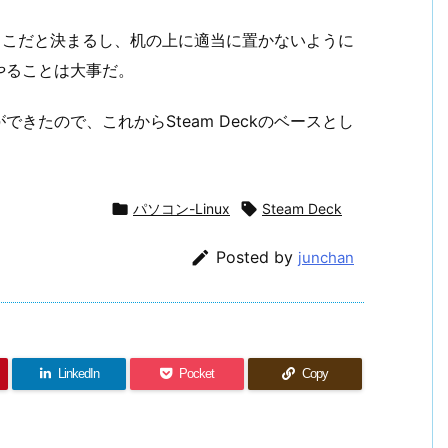
所はここだと決まるし、机の上に適当に置かないように
やることは大事だ。
きたので、これからSteam Deckのベースとし

パソコン-Linux

Steam Deck

Posted by
junchan
LinkedIn
Pocket
Copy