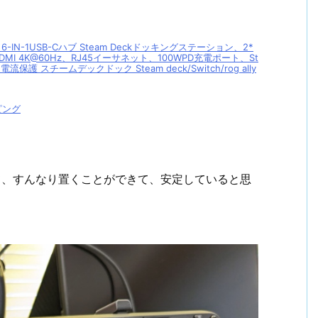
ク 6-IN-1USB-Cハブ Steam Deckドッキングステーション、2*
HDMI 4K@60Hz、RJ45イーサネット、100WPD充電ポート、St
保護 スチームデックドック Steam deck/Switch/rog ally
ピング
あって、すんなり置くことができて、安定していると思