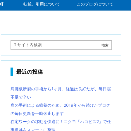
町
転載、引用について
このブログについて
最近の投稿
肩腱板断裂の手術から1ヶ月。経過は良好だが、毎日寝
不足で辛い
肩の手術による療養のため、2019年から続けたブログ
の毎日更新を一時休止します
在宅ワークの移動を快適に！コクヨ「ハコビズ2」で仕
事道具をスマートに整理