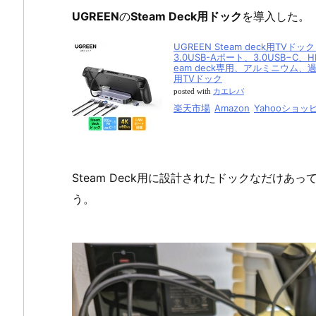
UGREEN
の
Steam Deck用ドック
を導入した。
UGREEN Steam deck用TVドッ
3.0USB-Aポート、3.0USB−C、
eam deck専用、アルミニウム、過電流
用TVドック
posted with
カエレバ
楽天市場
Amazon
Yahooショッ
Steam Deck用に設計されたドックなだけ
う。