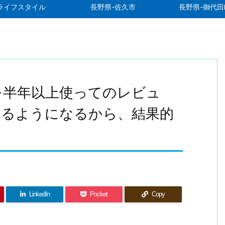
ライフスタイル
長野県-佐久市
長野県-御代田
を半年以上使ってのレビュ
きるようになるから、結果的
。
LinkedIn
Pocket
Copy