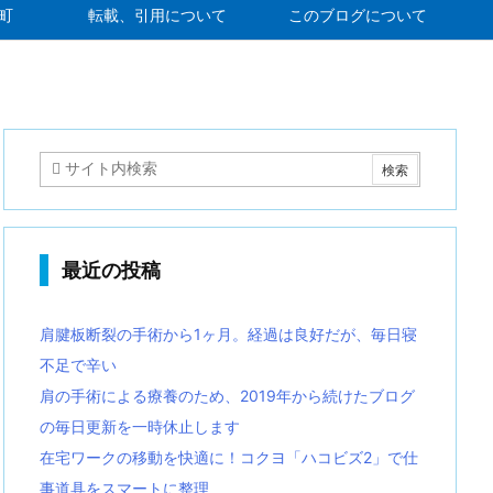
町
転載、引用について
このブログについて
最近の投稿
肩腱板断裂の手術から1ヶ月。経過は良好だが、毎日寝
不足で辛い
肩の手術による療養のため、2019年から続けたブログ
の毎日更新を一時休止します
在宅ワークの移動を快適に！コクヨ「ハコビズ2」で仕
事道具をスマートに整理