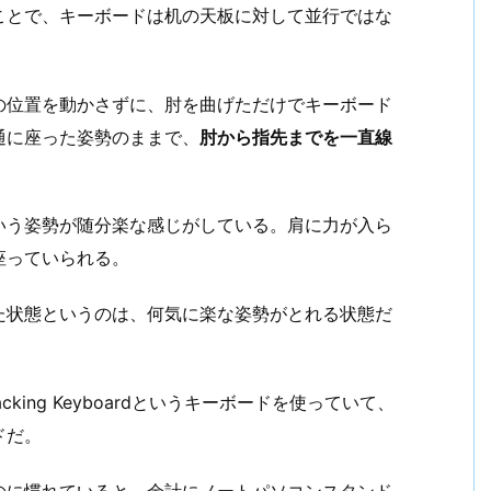
ことで、キーボードは机の天板に対して並行ではな
の位置を動かさずに、肘を曲げただけでキーボード
通に座った姿勢のままで、
肘から指先までを一直線
いう姿勢が随分楽な感じがしている。肩に力が入ら
座っていられる。
た状態というのは、何気に楽な姿勢がとれる状態だ
king Keyboardというキーボードを使っていて、
ドだ。
のに慣れていると、余計にノートパソコンスタンド