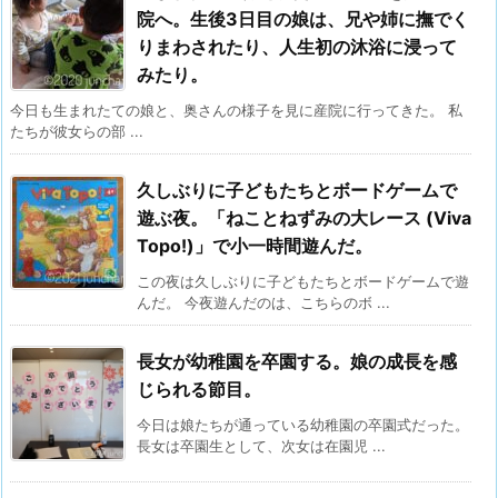
院へ。生後3日目の娘は、兄や姉に撫でく
りまわされたり、人生初の沐浴に浸って
みたり。
今日も生まれたての娘と、奥さんの様子を見に産院に行ってきた。 私
たちが彼女らの部 ...
久しぶりに子どもたちとボードゲームで
遊ぶ夜。「ねことねずみの大レース (Viva
Topo!)」で小一時間遊んだ。
この夜は久しぶりに子どもたちとボードゲームで遊
んだ。 今夜遊んだのは、こちらのボ ...
長女が幼稚園を卒園する。娘の成長を感
じられる節目。
今日は娘たちが通っている幼稚園の卒園式だった。
長女は卒園生として、次女は在園児 ...