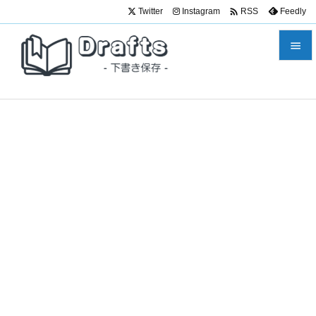

Twitter
Instagram
Feedly
RSS


メニュ

サイド

前へ

次へ

検索