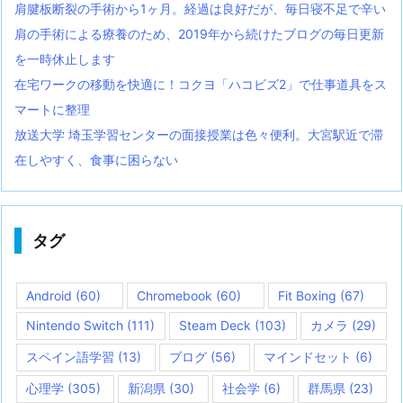
肩腱板断裂の手術から1ヶ月。経過は良好だが、毎日寝不足で辛い
肩の手術による療養のため、2019年から続けたブログの毎日更新
を一時休止します
在宅ワークの移動を快適に！コクヨ「ハコビズ2」で仕事道具をス
マートに整理
放送大学 埼玉学習センターの面接授業は色々便利。大宮駅近で滞
在しやすく、食事に困らない
タグ
Android
(60)
Chromebook
(60)
Fit Boxing
(67)
Nintendo Switch
(111)
Steam Deck
(103)
カメラ
(29)
スペイン語学習
(13)
ブログ
(56)
マインドセット
(6)
心理学
(305)
新潟県
(30)
社会学
(6)
群馬県
(23)