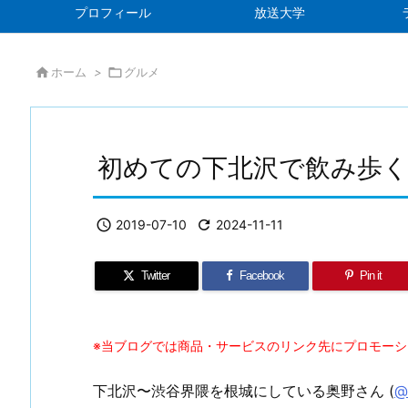
プロフィール
放送大学

ホーム
>

グルメ
初めての下北沢で飲み歩く

2019-07-10

2024-11-11
Twitter
Facebook
Pin it
※当ブログでは商品・サービスのリンク先にプロモー
下北沢〜渋谷界隈を根城にしている奥野さん (
@