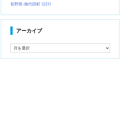
長野県-御代田町
(221)
アーカイブ
ア
ー
カ
イ
ブ