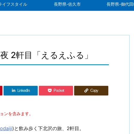
ライフスタイル
長野県-佐久市
長野県-御代田
夜 2軒目「えるえふる」
LinkedIn
Pocket
Copy
ションを含みます。
odaiji
)と飲み歩く下北沢の旅、2軒目。