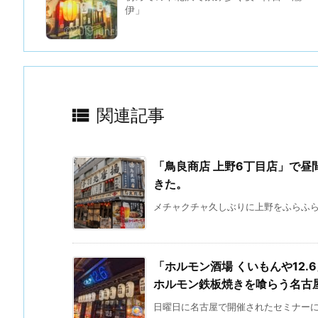
伊」

関連記事
「鳥良商店 上野6丁目店」で
きた。
メチャクチャ久しぶりに上野をふらふらす
「ホルモン酒場 くいもんや12
ホルモン鉄板焼きを喰らう名古
日曜日に名古屋で開催されたセミナーには