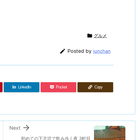

グルメ

Posted by
junchan
LinkedIn
Pocket
Copy

Next
初めての下北沢で飲み歩く夜 3軒目