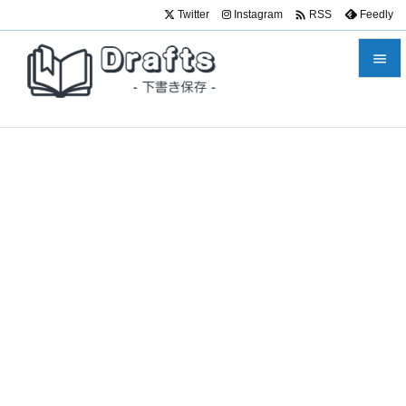

Twitter
Instagram
Feedly
RSS


メニュ

サイド

前へ

次へ

検索