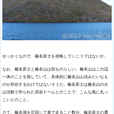
せっかくなので、榛名富士を攻略していこうではないか。
なお、榛名富士と榛名山は別ものらしい。榛名山はこの辺
一体のことを指していて、具体的に榛名山山頂みたいなも
のが存在するわけではないそうだ。榛名富士は榛名山の火
山活動で作られた溶岩ドームとのことで、こんな風に丸っ
こいとのこと。
さて、榛名湖を迂回して車で走ること数分。榛名富士の麓