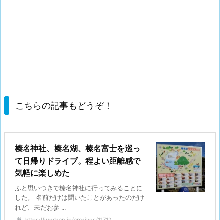
こちらの記事もどうぞ！
榛名神社、榛名湖、榛名富士を巡っ
て日帰りドライブ。程よい距離感で
気軽に楽しめた
ふと思いつきで榛名神社に行ってみることに
した。 名前だけは聞いたことがあったのだけ
れど、未だお参 ...
https://junchan.jp/archives/11712