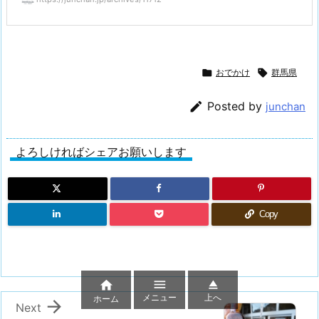

おでかけ

群馬県

Posted by
junchan
よろしければシェアお願いします
Copy



メニュー
上へ
ホーム

Next