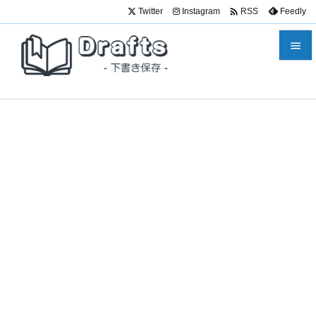

Twitter
Instagram
Feedly
RSS


メニュ

サイド

前へ

次へ

検索