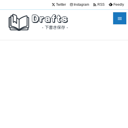

Twitter
Instagram
Feedly
RSS


メニュ

サイド

前へ

次へ

検索