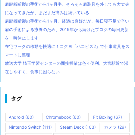
肩腱板断裂の手術から1ヶ月半。そろそろ肩装具を外しても大丈夫
になってきたが、まだまだ痛みは続いている
肩腱板断裂の手術から1ヶ月。経過は良好だが、毎日寝不足で辛い
肩の手術による療養のため、2019年から続けたブログの毎日更新
を一時休止します
在宅ワークの移動を快適に！コクヨ「ハコビズ2」で仕事道具をス
マートに整理
放送大学 埼玉学習センターの面接授業は色々便利。大宮駅近で滞
在しやすく、食事に困らない
タグ
Android
(60)
Chromebook
(60)
Fit Boxing
(67)
Nintendo Switch
(111)
Steam Deck
(103)
カメラ
(29)