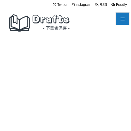

Twitter
Instagram
Feedly
RSS


メニュ

サイド

前へ

次へ

検索