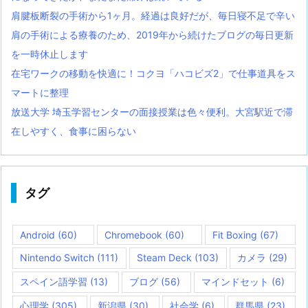
肩腱板断裂の手術から1ヶ月。経過は良好だが、毎日寝不足で辛い
肩の手術による療養のため、2019年から続けたブログの毎日更新
を一時休止します
在宅ワークの移動を快適に！コクヨ「ハコビズ2」で仕事道具をス
マートに整理
放送大学 埼玉学習センターの面接授業は色々便利。大宮駅近で滞
在しやすく、食事に困らない
タグ
Android
(60)
Chromebook
(60)
Fit Boxing
(67)
Nintendo Switch
(111)
Steam Deck
(103)
カメラ
(29)
スペイン語学習
(13)
ブログ
(56)
マインドセット
(6)
心理学
(305)
新潟県
(30)
社会学
(6)
群馬県
(23)