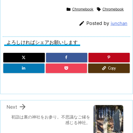

Chromebook

Chromebook

Posted by
junchan
よろしければシェアお願いします
Copy

Next
初詣は裏の神社をお参り。不思議なご縁を
感じる神社。