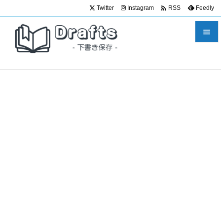

Twitter
Instagram
Feedly
RSS


メニュ

サイド

前へ

次へ

検索