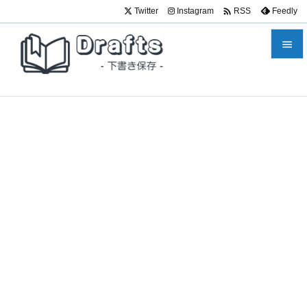

Twitter
Instagram
Feedly
RSS


メニュ

サイド

前へ

次へ

検索