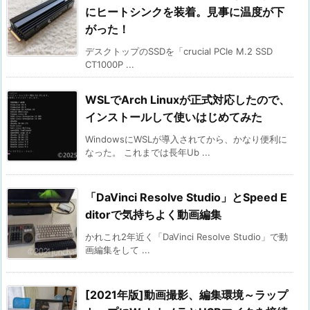
にヒートシンクを装着。見事に温度が下
がった！
デスクトップのSSDを「crucial PCIe M.2 SSD
CT1000P ...
WSLでArch Linuxが正式対応したので、
インストールして使いはじめてみた
WindowsにWSLが導入されてから、かなり便利に
なった。 これまでは長年Ub ...
「DaVinci Resolve Studio」とSpeed E
ditorで気持ちよく動画編集
かれこれ2年近く「DaVinci Resolve Studio」で動
画編集をして ...
[2021年版]動画撮影、編集環境～ラップ