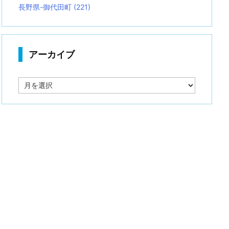
長野県-御代田町
(221)
アーカイブ
ア
ー
カ
イ
ブ