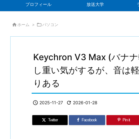
プロフィール
放送大学

ホーム
>

パソコン
Keychron V3 Max 
し重い気がするが、音は
りある

2025-11-27

2026-01-28
Twitter
Facebook
Pin it