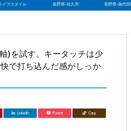
ライフスタイル
長野県-佐久市
長野県-御代田
(バナナ軸)を試す。キータッチは少
軽快で打ち込んだ感がしっか
LinkedIn
Pocket
Copy