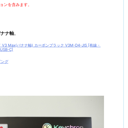
ションを含みます。
。
バナナ軸
。
V3 Max(バナナ軸) カーボンブラック V3M-D4-JIS [有線・
USB-C]
ピング