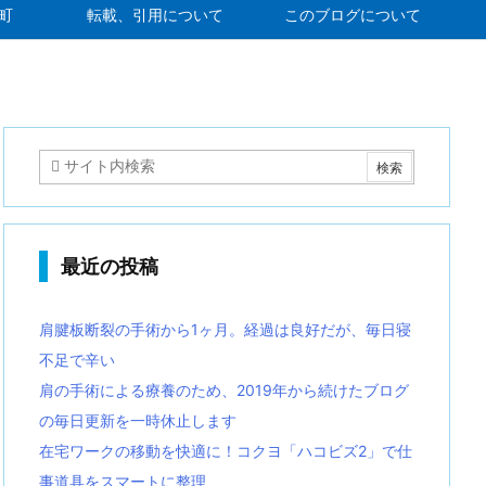
町
転載、引用について
このブログについて
最近の投稿
肩腱板断裂の手術から1ヶ月。経過は良好だが、毎日寝
不足で辛い
肩の手術による療養のため、2019年から続けたブログ
の毎日更新を一時休止します
在宅ワークの移動を快適に！コクヨ「ハコビズ2」で仕
事道具をスマートに整理