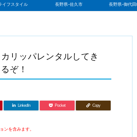
ライフスタイル
長野県-佐久市
長野県-御代田
をカリッパレンタルしてき
くるぞ！
LinkedIn
Pocket
Copy
ションを含みます。