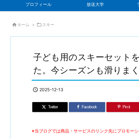
プロフィール
放送大学

ホーム
>

スキー
子ども用のスキーセット
た。今シーズンも滑りま

2025-12-13
Twitter
Facebook
Pin it
※当ブログでは商品・サービスのリンク先にプロモー