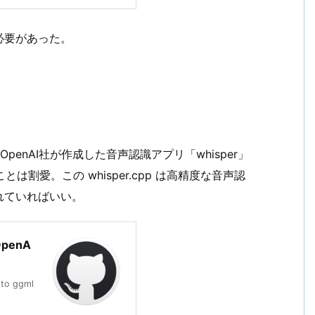
る必要があった。
OpenAI社が作成した音声認識アプリ「whisper」
割愛。この whisper.cpp は高精度な音声認
れていればいい。
 OpenA
 to ggml