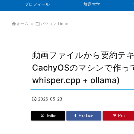
プロフィール
放送大学

ホーム
>

パソコン-Linux
動画ファイルから要約テ
CachyOSのマシンで作ってみ
whisper.cpp + ollama)

2026-05-23
Twitter
Facebook
Pin it