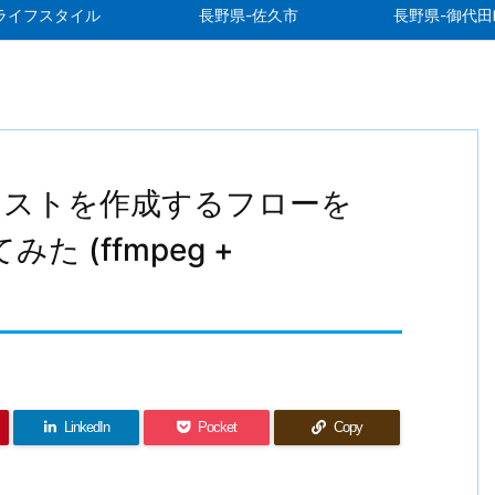
ライフスタイル
長野県-佐久市
長野県-御代田
キストを作成するフローを
た (ffmpeg +
LinkedIn
Pocket
Copy