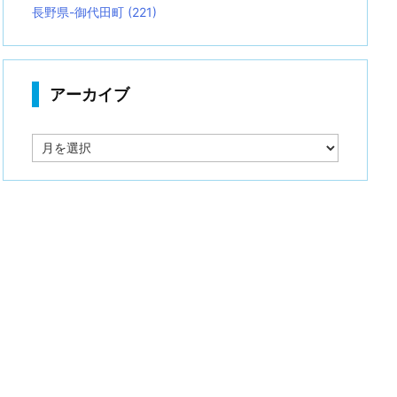
長野県-御代田町
(221)
アーカイブ
ア
ー
カ
イ
ブ