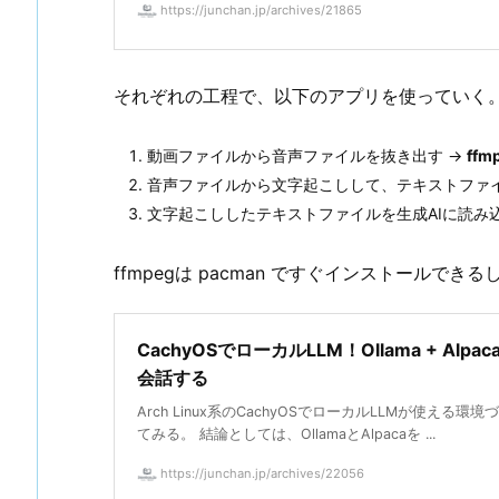
https://junchan.jp/archives/21865
それぞれの工程で、以下のアプリを使っていく
動画ファイルから音声ファイルを抜き出す →
ffm
音声ファイルから文字起こしして、テキストファ
文字起こししたテキストファイルを生成AIに読み
ffmpegは pacman ですぐインストールでき
CachyOSでローカルLLM！Ollama + Alpac
会話する
Arch Linux系のCachyOSでローカルLLMが使える環
てみる。 結論としては、OllamaとAlpacaを ...
https://junchan.jp/archives/22056