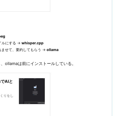
。
peg
イルにする →
whisper.cpp
込ませて、要約してもらう →
ollama
るし、ollamaは前にインストールしている。
aでAIと
境づくりをし