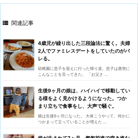

関連記事
4歳児が繰り出した三段論法に驚く。夫婦
2人でファミレスデートをしていたのがバ
レる。
幼稚園に息子を迎えに行った帰り道。息子は唐突に
こんなことを言ってきた。 「お父さ ...
生後9ヶ月の娘は、ハイハイで移動してい
る様をよく見かけるようになった。つか
まり立ちで食事をし、大声で騒ぐ。
娘は生後9ヶ月になった。 大体こうやって、何かに
つかまって立っていることが増えた ...
娘が生まれて7ヶ月。匍匐前進で突き進む