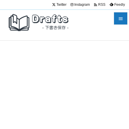

Twitter
Instagram
Feedly
RSS


メニュ

サイド

前へ

次へ

検索