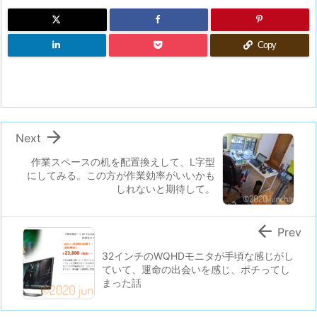
Copy

Next
作業スペースの机を配置換えして、L字型
にしてみる。この方が作業効率がいいかも
しれないと期待して。

Prev
32インチのWQHDモニタが手頃な感じがし
ていて、運命の出会いを感じ、ポチってし
まった話