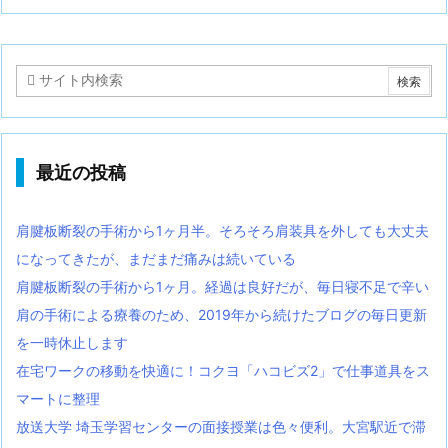
最近の投稿
肩腱板断裂の手術から1ヶ月半。そろそろ肩装具を外しても大丈夫
になってきたが、まだまだ痛みは続いている
肩腱板断裂の手術から1ヶ月。経過は良好だが、毎日寝不足で辛い
肩の手術による療養のため、2019年から続けたブログの毎日更新
を一時休止します
在宅ワークの移動を快適に！コクヨ「ハコビズ2」で仕事道具をス
マートに整理
放送大学 埼玉学習センターの面接授業は色々便利。大宮駅近で滞