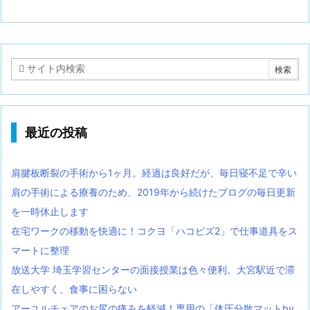
最近の投稿
肩腱板断裂の手術から1ヶ月。経過は良好だが、毎日寝不足で辛い
肩の手術による療養のため、2019年から続けたブログの毎日更新
を一時休止します
在宅ワークの移動を快適に！コクヨ「ハコビズ2」で仕事道具をス
マートに整理
放送大学 埼玉学習センターの面接授業は色々便利。大宮駅近で滞
在しやすく、食事に困らない
アーユルチェアのお尻の痛みを軽減！専用の「体圧分散マットby