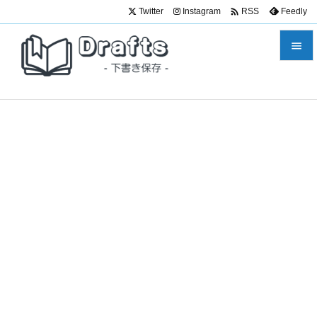

Twitter
Instagram
Feedly
RSS


メニュ

サイド

前へ

次へ

検索