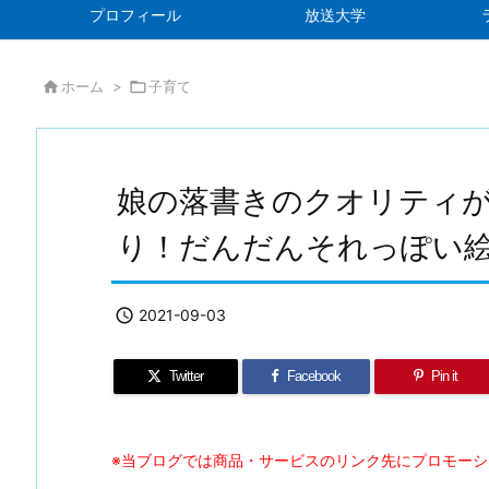
プロフィール
放送大学

ホーム
>

子育て
娘の落書きのクオリティ
り！だんだんそれっぽい

2021-09-03
Twitter
Facebook
Pin it
※当ブログでは商品・サービスのリンク先にプロモー