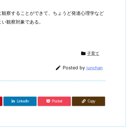
に観察することができて、ちょうど発達心理学など
よい観察対象である。
。

子育て

Posted by
junchan
LinkedIn
Pocket
Copy