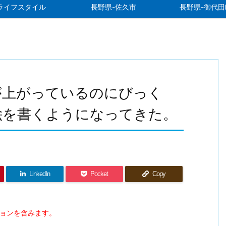
ライフスタイル
長野県-佐久市
長野県-御代田
が上がっているのにびっく
絵を書くようになってきた。
LinkedIn
Pocket
Copy
ションを含みます。