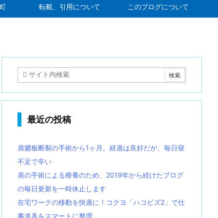
町
転載、引用について
このブログについて
最近の投稿
肩腱板断裂の手術から1ヶ月。経過は良好だが、毎日寝
不足で辛い
肩の手術による療養のため、2019年から続けたブログ
の毎日更新を一時休止します
在宅ワークの移動を快適に！コクヨ「ハコビズ2」で仕
事道具をスマートに整理