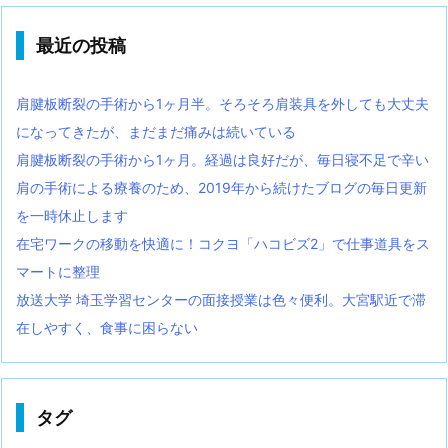
最近の投稿
肩腱板断裂の手術から1ヶ月半。そろそろ肩装具を外しても大丈夫
になってきたが、まだまだ痛みは続いている
肩腱板断裂の手術から1ヶ月。経過は良好だが、毎日寝不足で辛い
肩の手術による療養のため、2019年から続けたブログの毎日更新
を一時休止します
在宅ワークの移動を快適に！コクヨ「ハコビズ2」で仕事道具をス
マートに整理
放送大学 埼玉学習センターの面接授業は色々便利。大宮駅近で滞
在しやすく、食事に困らない
タグ