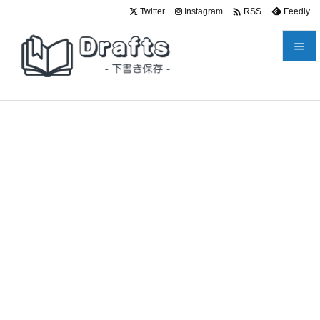

Twitter
Instagram
Feedly
RSS


メニュ

サイド

前へ

次へ

検索