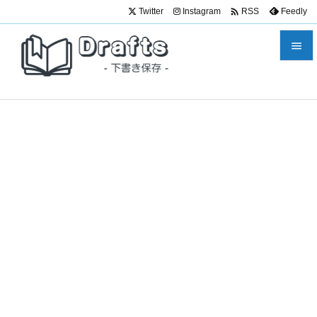

Twitter
Instagram
Feedly
RSS


メニュ

サイド

前へ

次へ

検索