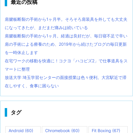
最近の投稿
肩腱板断裂の手術から1ヶ月半。そろそろ肩装具を外しても大丈夫
になってきたが、まだまだ痛みは続いている
肩腱板断裂の手術から1ヶ月。経過は良好だが、毎日寝不足で辛い
肩の手術による療養のため、2019年から続けたブログの毎日更新
を一時休止します
在宅ワークの移動を快適に！コクヨ「ハコビズ2」で仕事道具をス
マートに整理
放送大学 埼玉学習センターの面接授業は色々便利。大宮駅近で滞
在しやすく、食事に困らない
タグ
Android
(60)
Chromebook
(60)
Fit Boxing
(67)