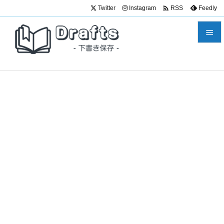

Twitter
Instagram
Feedly
RSS


メニュ

サイド

前へ

次へ

検索