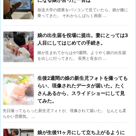
になる娘が言った一言は
放送大学の授業をパソコンで見ていたら、娘が膝に
乗ってきた。 それからしばらく画面 ...
娘の出生届を役場に提出。妻にとっては3
人目にしてはじめての手続き。
娘が生まれてからはや1週間。ようやく娘の出生届
を出しに行ってきた。 長男と長女の ...
生後2週間の娘の新生児フォトを撮っても
らい、現像されたデータが届いた。たく
さんあるから、スライドショーにして見
てみた。
先日撮ってもらった新生児フォトが、現像されて届いた。 なんとも柔
らかい雰囲気。 ...
娘が生後11ヶ月にして立ち上がるように