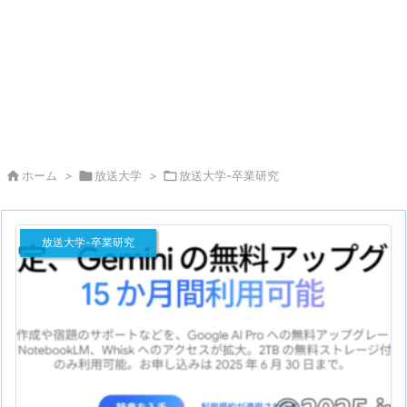

ホーム
>

放送大学
>

放送大学-卒業研究
放送大学-卒業研究