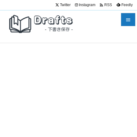

Twitter
Instagram
Feedly
RSS


メニュ

サイド

前へ

次へ

検索