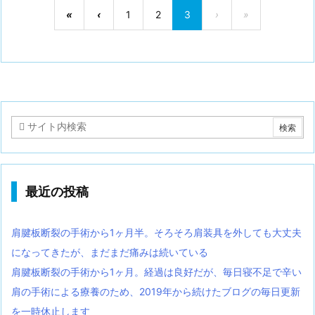
«
‹
1
2
3
›
»
最近の投稿
肩腱板断裂の手術から1ヶ月半。そろそろ肩装具を外しても大丈夫
になってきたが、まだまだ痛みは続いている
肩腱板断裂の手術から1ヶ月。経過は良好だが、毎日寝不足で辛い
肩の手術による療養のため、2019年から続けたブログの毎日更新
を一時休止します