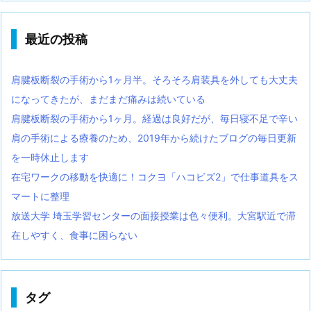
最近の投稿
肩腱板断裂の手術から1ヶ月半。そろそろ肩装具を外しても大丈夫
になってきたが、まだまだ痛みは続いている
肩腱板断裂の手術から1ヶ月。経過は良好だが、毎日寝不足で辛い
肩の手術による療養のため、2019年から続けたブログの毎日更新
を一時休止します
在宅ワークの移動を快適に！コクヨ「ハコビズ2」で仕事道具をス
マートに整理
放送大学 埼玉学習センターの面接授業は色々便利。大宮駅近で滞
在しやすく、食事に困らない
タグ