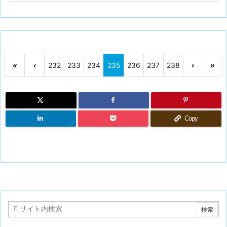
«
‹
232
233
234
235
236
237
238
›
»
Copy