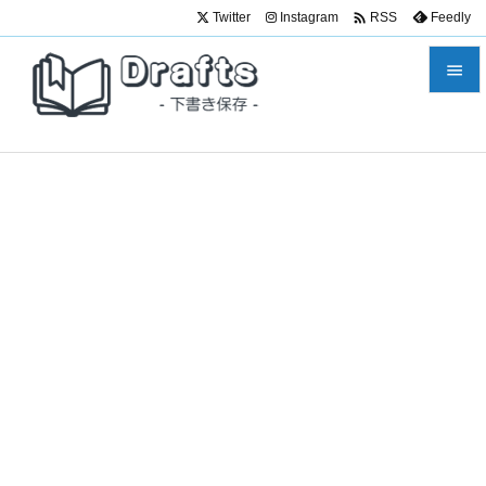

Twitter
Instagram
Feedly
RSS


メニュ

サイド

前へ

次へ

検索