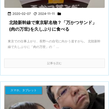

2020-02-07

2024-11-11

北陸新幹線で東京駅名物？「万かつサンド」
(肉の万世)を久しぶりに食べる
東京での仕事上がり、長野への自宅に向かう道すがら。 北陸新幹
線で久しぶりに「肉の万世」の「 ...
記事を読む
スマホ、タブレット