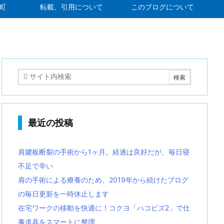
町
転載、引用について
このブログについて
最近の投稿
肩腱板断裂の手術から1ヶ月。経過は良好だが、毎日寝
不足で辛い
肩の手術による療養のため、2019年から続けたブログ
の毎日更新を一時休止します
在宅ワークの移動を快適に！コクヨ「ハコビズ2」で仕
事道具をスマートに整理