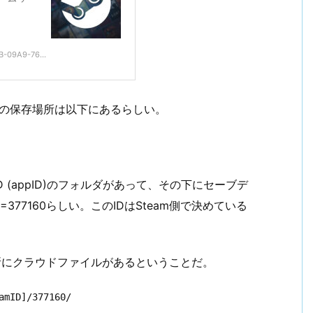
B-09A9-76...
での保存場所は以下にあるらしい。
ID (appID)のフォルダがあって、その下にセーブデ
D=377160らしい。このIDはSteam側で決めている
の場所にクラウドファイルがあるということだ。
amID]/377160/