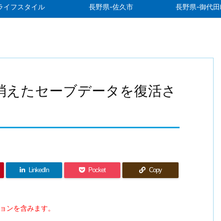
ライフスタイル
長野県-佐久市
長野県-御代田
ut4の消えたセーブデータを復活さ
LinkedIn
Pocket
Copy
ションを含みます。