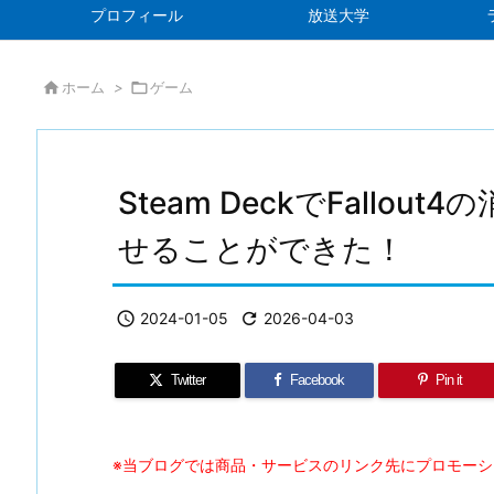
プロフィール
放送大学

ホーム
>

ゲーム
Steam DeckでFallo
せることができた！

2024-01-05

2026-04-03
Twitter
Facebook
Pin it
※当ブログでは商品・サービスのリンク先にプロモー