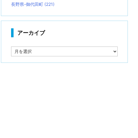
長野県-御代田町
(221)
アーカイブ
ア
ー
カ
イ
ブ