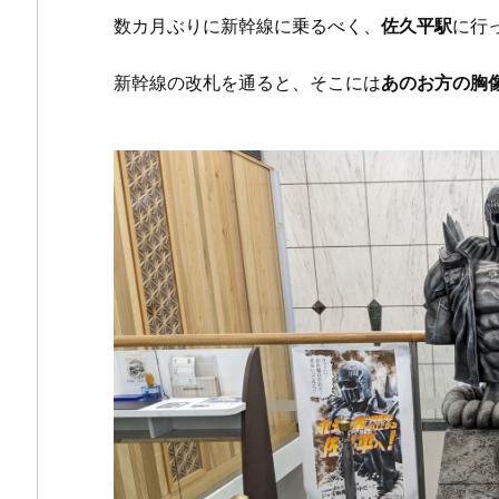
数カ月ぶりに新幹線に乗るべく、
佐久平駅
に行
新幹線の改札を通ると、そこには
あのお方の胸