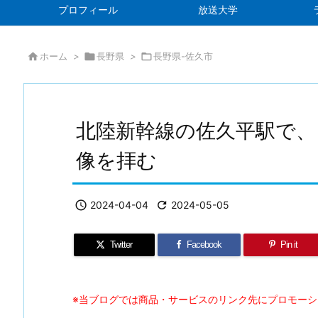
プロフィール
放送大学

ホーム
>

長野県
>

長野県-佐久市
北陸新幹線の佐久平駅で、
像を拝む

2024-04-04

2024-05-05
Twitter
Facebook
Pin it
※当ブログでは商品・サービスのリンク先にプロモー