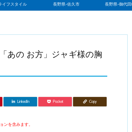
ライフスタイル
長野県-佐久市
長野県-御代田
「あの お方」ジャギ様の胸
LinkedIn
Pocket
Copy
ションを含みます。