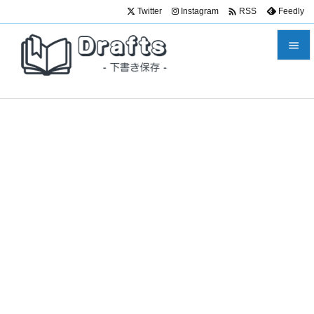

Twitter
Instagram
Feedly
RSS


メニュ

サイド

前へ

次へ

検索