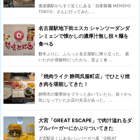
後楽園駅からすぐ近くにある「自家製麺 MENSHO
TOKYO」さんに行ってみた ...
名古屋駅地下街エスカ シャンツーダンダ
ンミェンで懐かしの濃厚汁無し担々麺を
食べる
数年ぶりに、ふらっと名古屋駅に降り立った。 着
いたのが昼飯時だったから、昔よく食 ...
「焼肉ライク 静岡呉服町店」でひとり焼
き肉を堪能してきた！
静岡市の繁華街をフラッと歩いていたら、前々から
気になっていたお店の支店があった。 ...
大宮「GREAT ESCAPE」で肉汁溢れるダ
ブルバーガーにかぶりついてきた
大宮駅近くにあるハンバーガー屋「GREAT