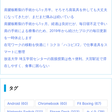
肩腱板断裂の手術から1ヶ月半。そろそろ肩装具を外しても大丈夫
になってきたが、まだまだ痛みは続いている
肩腱板断裂の手術から1ヶ月。経過は良好だが、毎日寝不足で辛い
肩の手術による療養のため、2019年から続けたブログの毎日更新
を一時休止します
在宅ワークの移動を快適に！コクヨ「ハコビズ2」で仕事道具をス
マートに整理
放送大学 埼玉学習センターの面接授業は色々便利。大宮駅近で滞
在しやすく、食事に困らない
タグ
Android
(60)
Chromebook
(60)
Fit Boxing
(67)
Nintendo Switch
(111)
Steam Deck
(103)
カメラ
(29)