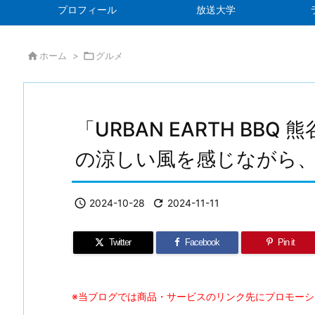
プロフィール
放送大学

ホーム
>

グルメ
「URBAN EARTH BB
の涼しい風を感じながら、

2024-10-28

2024-11-11
Twitter
Facebook
Pin it
※当ブログでは商品・サービスのリンク先にプロモー