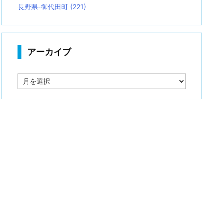
長野県-御代田町
(221)
アーカイブ
ア
ー
カ
イ
ブ