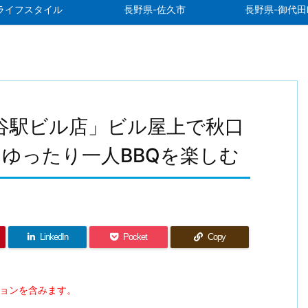
ライフスタイル
長野県-佐久市
長野県-御代田
Q 熊谷駅ビル店」ビル屋上で秋口
ゆったり一人BBQを楽しむ
LinkedIn
Pocket
Copy
ションを含みます。