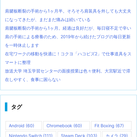
肩腱板断裂の手術から1ヶ月半。そろそろ肩装具を外しても大丈夫
になってきたが、まだまだ痛みは続いている
肩腱板断裂の手術から1ヶ月。経過は良好だが、毎日寝不足で辛い
肩の手術による療養のため、2019年から続けたブログの毎日更新
を一時休止します
在宅ワークの移動を快適に！コクヨ「ハコビズ2」で仕事道具をス
マートに整理
放送大学 埼玉学習センターの面接授業は色々便利。大宮駅近で滞
在しやすく、食事に困らない
タグ
Android
(60)
Chromebook
(60)
Fit Boxing
(67)
Nintendo Switch
(111)
Steam Deck
(103)
カメラ
(29)