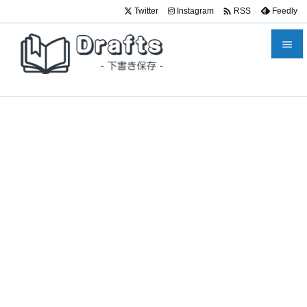

Twitter
Instagram
Feedly
RSS


メニュ

サイド

前へ

次へ

検索