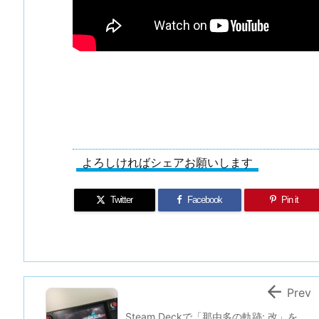
よろしければシェアお願いします
Twitter
Facebook
Pin it

Prev
Steam Deckで「那由多の軌跡: 改」を