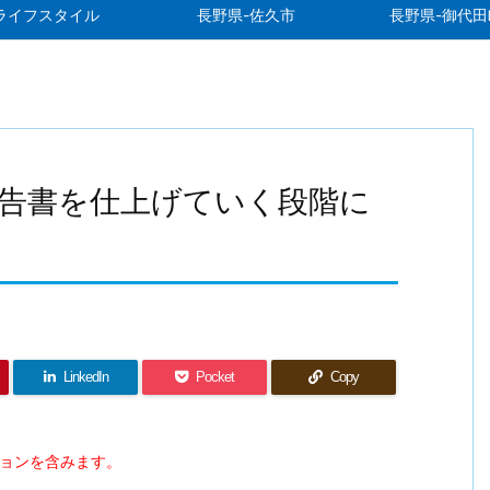
ライフスタイル
長野県-佐久市
長野県-御代田
告書を仕上げていく段階に
LinkedIn
Pocket
Copy
ションを含みます。