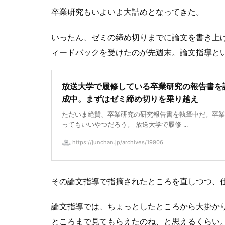
卒業研究もいよいよ大詰めとなってきた。
いったん、ゼミの締め切りまでに論文を書き上
ィードバックを受けたのが先週末。論文指導と
放送大学で履修している卒業研究の報告書を
成中。まずはゼミ締め切りを乗り越え
ただいま絶賛、卒業研究の研究報告書を執筆中だ。卒業
ってもいいやつだろう。 放送大学で履修 ...
https://junchan.jp/archives/19906
その論文指導で指摘されたところを直しつつ、
論文指導では、ちょっとしたところから大掛か
ところまで見てもらえたのね、と思えるくらい