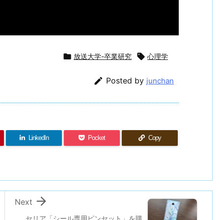

放送大学-卒業研究

心理学

Posted by
junchan
LinkedIn
Pocket
Copy

Next
セリア「シール専用ピンセット」を購