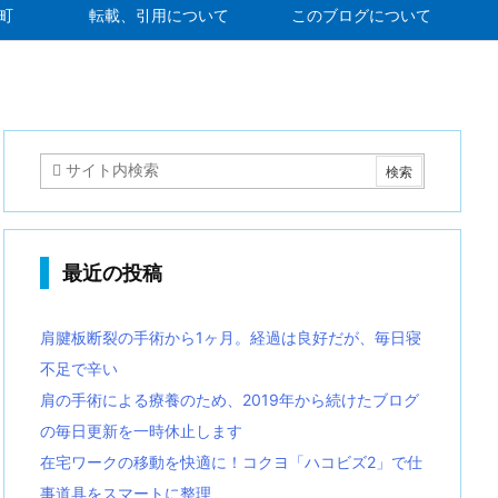
町
転載、引用について
このブログについて
最近の投稿
肩腱板断裂の手術から1ヶ月。経過は良好だが、毎日寝
不足で辛い
肩の手術による療養のため、2019年から続けたブログ
の毎日更新を一時休止します
在宅ワークの移動を快適に！コクヨ「ハコビズ2」で仕
事道具をスマートに整理