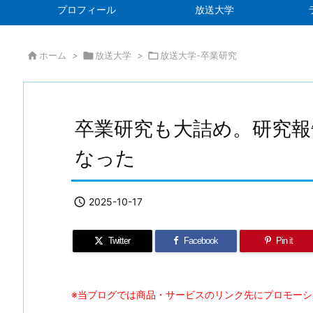
プロフィール
放送大学

ホーム
>

放送大学
>

放送大学-卒業研究
卒業研究も大詰め。研究報
なった

2025-10-17
Twitter
Facebook
Pin it
※当ブログでは商品・サービスのリンク先にプロモー