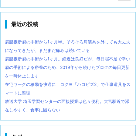
最近の投稿
肩腱板断裂の手術から1ヶ月半。そろそろ肩装具を外しても大丈夫
になってきたが、まだまだ痛みは続いている
肩腱板断裂の手術から1ヶ月。経過は良好だが、毎日寝不足で辛い
肩の手術による療養のため、2019年から続けたブログの毎日更新
を一時休止します
在宅ワークの移動を快適に！コクヨ「ハコビズ2」で仕事道具をス
マートに整理
放送大学 埼玉学習センターの面接授業は色々便利。大宮駅近で滞
在しやすく、食事に困らない