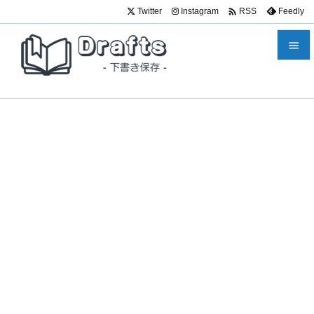

Twitter
Instagram
Feedly
RSS


メニュ

サイド

前へ

次へ

検索