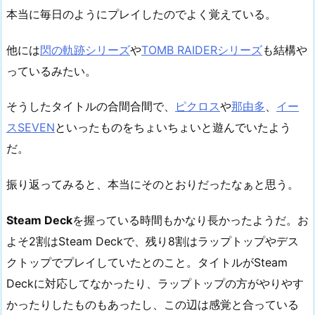
本当に毎日のようにプレイしたのでよく覚えている。
他には
閃の軌跡シリーズ
や
TOMB RAIDERシリーズ
も結構や
っているみたい。
そうしたタイトルの合間合間で、
ピクロス
や
那由多
、
イー
スSEVEN
といったものをちょいちょいと遊んでいたよう
だ。
振り返ってみると、本当にそのとおりだったなぁと思う。
Steam Deck
を握っている時間もかなり長かったようだ。お
よそ2割はSteam Deckで、残り8割はラップトップやデス
クトップでプレイしていたとのこと。タイトルがSteam
Deckに対応してなかったり、ラップトップの方がやりやす
かったりしたものもあったし、この辺は感覚と合っている