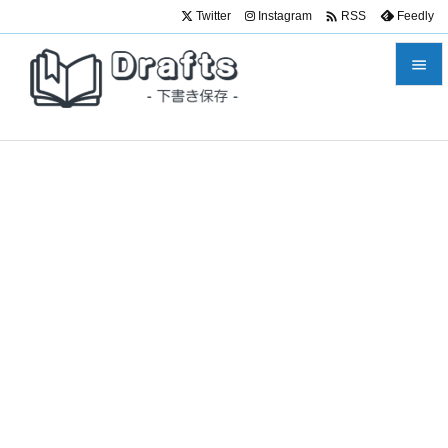

Twitter
Instagram
Feedly
RSS


メニュ

サイド

前へ

次へ

検索