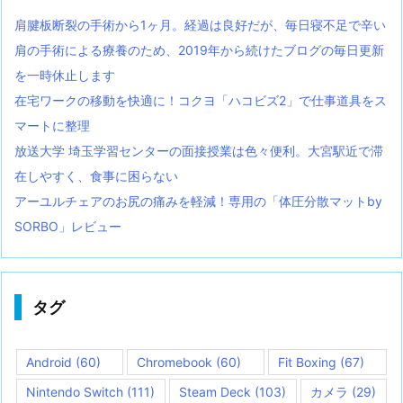
肩腱板断裂の手術から1ヶ月。経過は良好だが、毎日寝不足で辛い
肩の手術による療養のため、2019年から続けたブログの毎日更新
を一時休止します
在宅ワークの移動を快適に！コクヨ「ハコビズ2」で仕事道具をス
マートに整理
放送大学 埼玉学習センターの面接授業は色々便利。大宮駅近で滞
在しやすく、食事に困らない
アーユルチェアのお尻の痛みを軽減！専用の「体圧分散マットby
SORBO」レビュー
タグ
Android
(60)
Chromebook
(60)
Fit Boxing
(67)
Nintendo Switch
(111)
Steam Deck
(103)
カメラ
(29)