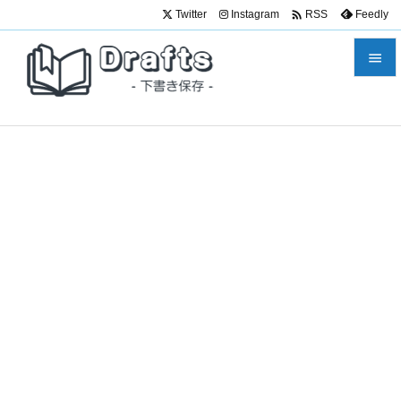

Twitter
Instagram
Feedly
RSS


メニュ

サイド

前へ

次へ

検索