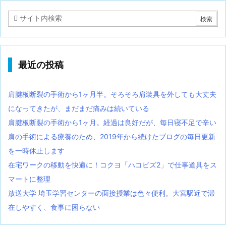
最近の投稿
肩腱板断裂の手術から1ヶ月半。そろそろ肩装具を外しても大丈夫
になってきたが、まだまだ痛みは続いている
肩腱板断裂の手術から1ヶ月。経過は良好だが、毎日寝不足で辛い
肩の手術による療養のため、2019年から続けたブログの毎日更新
を一時休止します
在宅ワークの移動を快適に！コクヨ「ハコビズ2」で仕事道具をス
マートに整理
放送大学 埼玉学習センターの面接授業は色々便利。大宮駅近で滞
在しやすく、食事に困らない