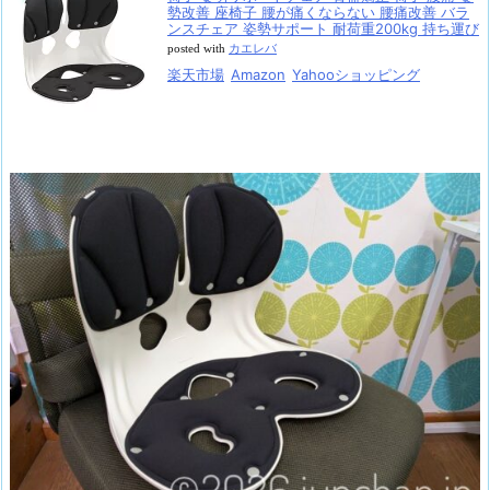
勢改善 座椅子 腰が痛くならない 腰痛改善 バラ
ンスチェア 姿勢サポート 耐荷重200kg 持ち運び
posted with
カエレバ
楽天市場
Amazon
Yahooショッピング