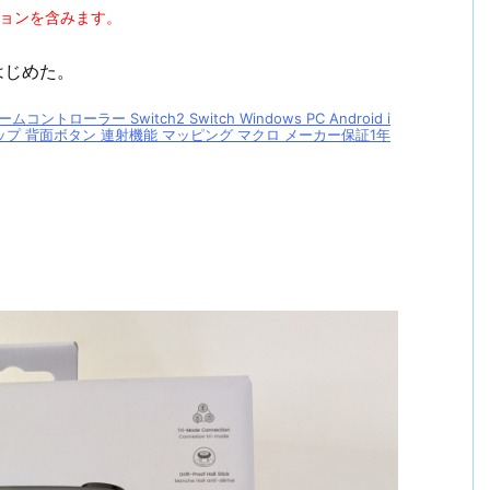
ションを含みます。
はじめた。
ゲームコントローラー Switch2 Switch Windows PC Android i
ップ 背面ボタン 連射機能 マッピング マクロ メーカー保証1年