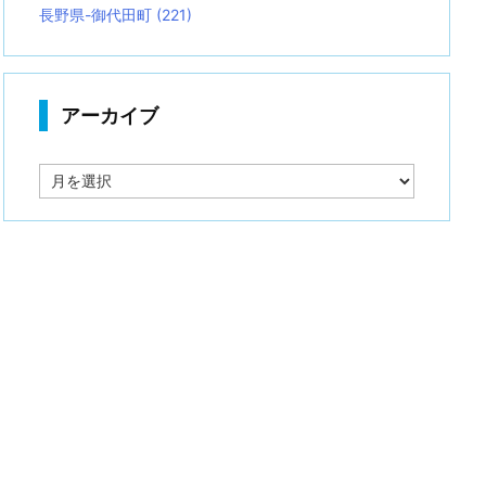
長野県-御代田町
(221)
アーカイブ
ア
ー
カ
イ
ブ