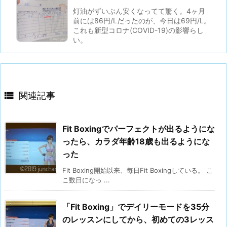
灯油がずいぶん安くなってて驚く。4ヶ月
前には86円/Lだったのが、今日は69円/L。
これも新型コロナ(COVID-19)の影響らし
い。

関連記事
Fit Boxingでパーフェクトが出るようにな
ったら、カラダ年齢18歳も出るようにな
った
Fit Boxing開始以来、毎日Fit Boxingしている。 こ
こ数日になっ ...
「Fit Boxing」でデイリーモードを35分
のレッスンにしてから、初めての3レッス