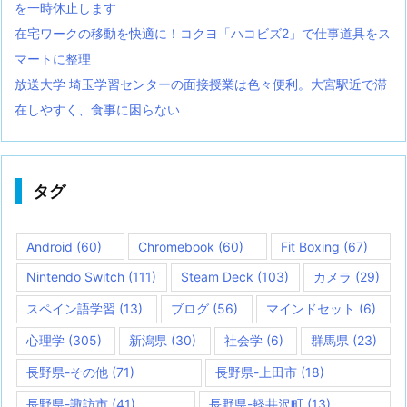
を一時休止します
在宅ワークの移動を快適に！コクヨ「ハコビズ2」で仕事道具をス
マートに整理
放送大学 埼玉学習センターの面接授業は色々便利。大宮駅近で滞
在しやすく、食事に困らない
タグ
Android
(60)
Chromebook
(60)
Fit Boxing
(67)
Nintendo Switch
(111)
Steam Deck
(103)
カメラ
(29)
スペイン語学習
(13)
ブログ
(56)
マインドセット
(6)
心理学
(305)
新潟県
(30)
社会学
(6)
群馬県
(23)
長野県-その他
(71)
長野県-上田市
(18)
長野県-諏訪市
(41)
長野県-軽井沢町
(13)