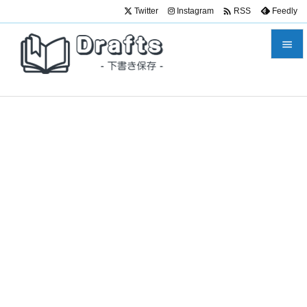

Twitter
Instagram
Feedly
RSS


メニュ

サイド

前へ

次へ

検索