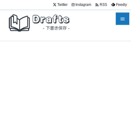

Twitter
Instagram
Feedly
RSS


メニュ

サイド

前へ

次へ

検索