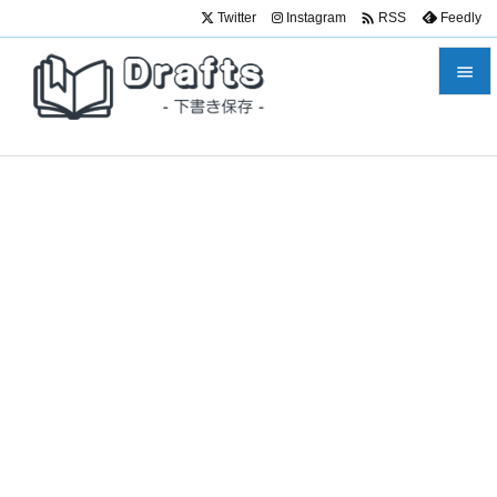

Twitter
Instagram
Feedly
RSS


メニュ

サイド

前へ

次へ

検索