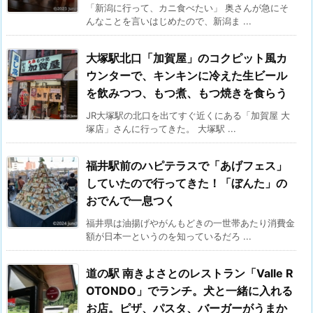
「新潟に行って、カニ食べたい」 奥さんが急にそ
んなことを言いはじめたので、新潟ま ...
大塚駅北口「加賀屋」のコクピット風カ
ウンターで、キンキンに冷えた生ビール
を飲みつつ、もつ煮、もつ焼きを食らう
JR大塚駅の北口を出てすぐ近くにある「加賀屋 大
塚店」さんに行ってきた。 大塚駅 ...
福井駅前のハピテラスで「あげフェス」
していたので行ってきた！「ぼんた」の
おでんで一息つく
福井県は油揚げやがんもどきの一世帯あたり消費金
額が日本一というのを知っているだろ ...
道の駅 南きよさとのレストラン「Valle R
OTONDO」でランチ。犬と一緒に入れる
お店。ピザ、パスタ、バーガーがうまか