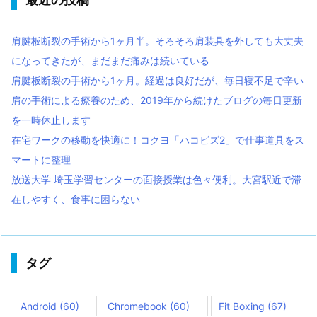
肩腱板断裂の手術から1ヶ月半。そろそろ肩装具を外しても大丈夫
になってきたが、まだまだ痛みは続いている
肩腱板断裂の手術から1ヶ月。経過は良好だが、毎日寝不足で辛い
肩の手術による療養のため、2019年から続けたブログの毎日更新
を一時休止します
在宅ワークの移動を快適に！コクヨ「ハコビズ2」で仕事道具をス
マートに整理
放送大学 埼玉学習センターの面接授業は色々便利。大宮駅近で滞
在しやすく、食事に困らない
タグ
Android
(60)
Chromebook
(60)
Fit Boxing
(67)